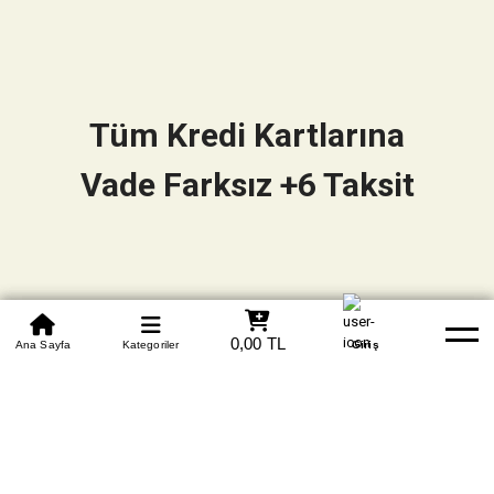
Tüm Kredi Kartlarına
Vade Farksız +6 Taksit
0850 305 09 70
0,00 TL
Beden Tablosu
Ana Sayfa
Kategoriler
Banka Hesapları
Whatsapp
Yardım
Giriş