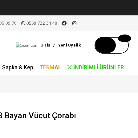
05 09 70
0539 732 34 40
Giriş
/
Yeni Üyelik
Şapka & Kep
TERMAL
İNDIRIMLI ÜRÜNLER
 Bayan Vücut Çorabı