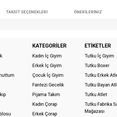
TAKSIT SEÇENEKLERI
ÖNERILERINIZ
da yetersiz gördüğünüz noktaları öneri formunu kullanarak tarafımıza iletebilirs
KATEGORİLER
ETİKETLER
Bu ürüne ilk yorumu siz yapın!
ik
Kadın İç Giyim
Tutku İç Giyim
YORUM YAZ
Erkek İç Giyim
Tutku Boxer
Unuttum
Çocuk İç Giyim
Tutku Erkek Atl
Fantezi Gecelik
Tutku Bayan Atl
akip
Pijama Takım
Tutku Atlet
Kadın Çorap
Tutku Fabrika S
Mağazası
blosu
Erkek Çorap