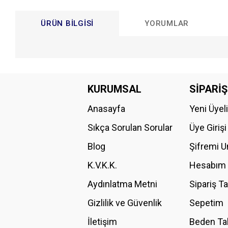
ÜRÜN BILGISI
YORUMLAR
Bu ürünün fiyat bilgisi, resim, ürün açıklamalarında ve diğer konular
Görüş ve önerileriniz için teşekkür ederiz.
KURUMSAL
SİPARİŞ
Anasayfa
Yeni Üyel
Ürün resmi kalitesiz, bozuk veya görüntülenemiyor.
Ürün açıklamasında eksik bilgiler bulunuyor.
Sıkça Sorulan Sorular
Üye Girişi
Ürün bilgilerinde hatalar bulunuyor.
Blog
Şifremi 
Ürün fiyatı diğer sitelerden daha pahalı.
K.V.K.K.
Hesabım
Bu ürüne benzer farklı alternatifler olmalı.
Aydınlatma Metni
Sipariş T
Gizlilik ve Güvenlik
Sepetim
İletişim
Beden Ta