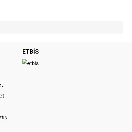
iniz.
ETBİS
et
et
atış