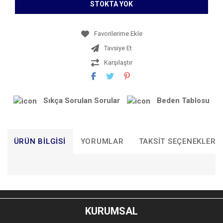
STOKTA YOK
Tavsiye Et
Karşılaştır
Sıkça Sorulan Sorular
Beden Tablosu
ÜRÜN BILGISI
YORUMLAR
TAKSIT SEÇENEKLERI
Bu ürünün fiyat bilgisi, resim, ürün açıklamalarında ve diğer
konularda yetersiz gördüğünüz noktaları öneri formunu
Bu ürüne ilk yorumu siz yapın!
kullanarak tarafımıza iletebilirsiniz.
KURUMSAL
Görüş ve önerileriniz için teşekkür ederiz.