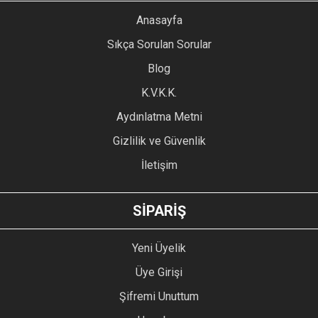
YORUM YAZ
Anasayfa
Ürün resmi kalitesiz, bozuk veya görüntülenemiyor.
Sıkça Sorulan Sorular
Ürün açıklamasında eksik bilgiler bulunuyor.
Blog
Ürün bilgilerinde hatalar bulunuyor.
Ürün fiyatı diğer sitelerden daha pahalı.
K.V.K.K.
Bu ürüne benzer farklı alternatifler olmalı.
Aydınlatma Metni
Gizlilik ve Güvenlik
İletişim
GÖNDER
SİPARİŞ
Yeni Üyelik
Üye Girişi
Şifremi Unuttum