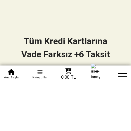
Tüm Kredi Kartlarına
Vade Farksız +6 Taksit
0850 305 09 70
0,00 TL
Beden Tablosu
Ana Sayfa
Kategoriler
Banka Hesapları
Whatsapp
Yardım
Giriş