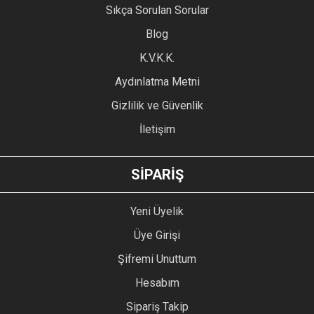
Sıkça Sorulan Sorular
Ürün açıklamasında eksik bilgiler bulunuyor.
Blog
Ürün bilgilerinde hatalar bulunuyor.
Ürün fiyatı diğer sitelerden daha pahalı.
K.V.K.K.
Bu ürüne benzer farklı alternatifler olmalı.
Aydınlatma Metni
Gizlilik ve Güvenlik
İletişim
GÖNDER
SİPARİŞ
Yeni Üyelik
Üye Girişi
Şifremi Unuttum
Hesabım
Sipariş Takip