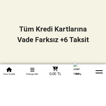
Tüm Kredi Kartlarına
Vade Farksız +6 Taksit
0850 305 09 70
0,00 TL
Beden Tablosu
Ana Sayfa
Kategoriler
Banka Hesapları
Whatsapp
Yardım
Giriş