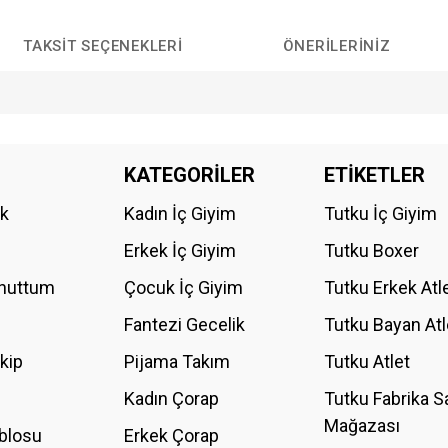
TAKSIT SEÇENEKLERI
ÖNERILERINIZ
da yetersiz gördüğünüz noktaları öneri formunu kullanarak tarafımıza iletebilirs
KATEGORİLER
ETİKETLER
Bu ürüne ilk yorumu siz yapın!
ik
Kadın İç Giyim
Tutku İç Giyim
YORUM YAZ
Erkek İç Giyim
Tutku Boxer
Unuttum
Çocuk İç Giyim
Tutku Erkek Atl
Fantezi Gecelik
Tutku Bayan Atl
akip
Pijama Takım
Tutku Atlet
Kadın Çorap
Tutku Fabrika S
Mağazası
blosu
Erkek Çorap