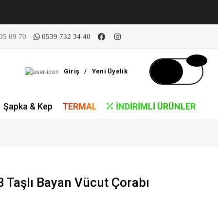
05 09 70
0539 732 34 40
Giriş
/
Yeni Üyelik
Şapka & Kep
TERMAL
İNDIRIMLI ÜRÜNLER
Taşlı Bayan Vücut Çorabı