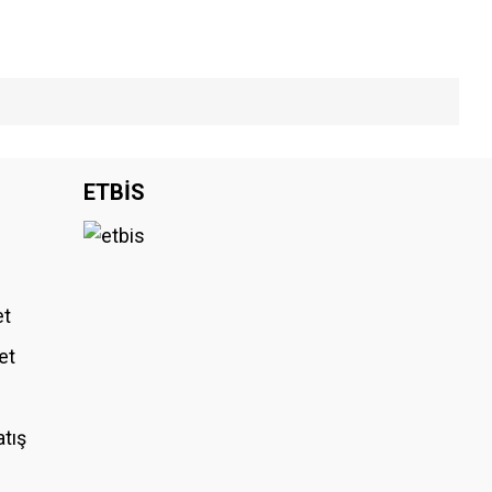
iniz.
ETBİS
et
et
atış