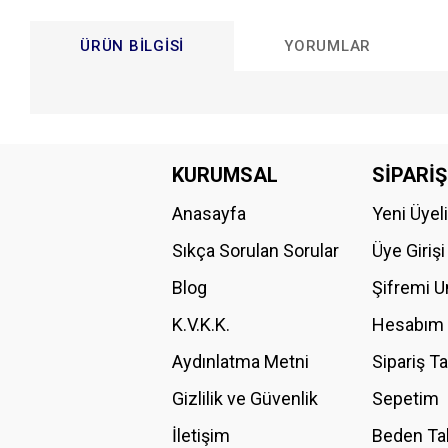
ÜRÜN BILGISI
YORUMLAR
Bu ürünün fiyat bilgisi, resim, ürün açıklamalarında ve diğer konular
Görüş ve önerileriniz için teşekkür ederiz.
KURUMSAL
SİPARİŞ
Anasayfa
Yeni Üyel
Ürün resmi kalitesiz, bozuk veya görüntülenemiyor.
Ürün açıklamasında eksik bilgiler bulunuyor.
Sıkça Sorulan Sorular
Üye Girişi
Ürün bilgilerinde hatalar bulunuyor.
Blog
Şifremi 
Ürün fiyatı diğer sitelerden daha pahalı.
K.V.K.K.
Hesabım
Bu ürüne benzer farklı alternatifler olmalı.
Aydınlatma Metni
Sipariş T
Gizlilik ve Güvenlik
Sepetim
İletişim
Beden Ta