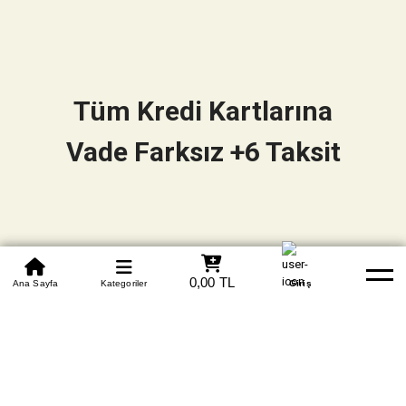
Tüm Kredi Kartlarına
Vade Farksız +6 Taksit
0850 305 09 70
0,00 TL
Beden Tablosu
Ana Sayfa
Kategoriler
Banka Hesapları
Whatsapp
Yardım
Giriş