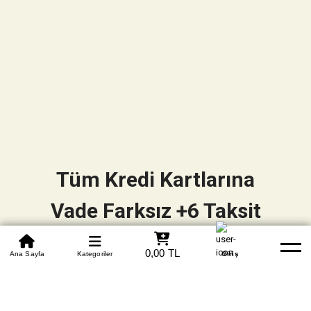
Tüm Kredi Kartlarına
Vade Farksız +6 Taksit
0850 305 09 70
0,00 TL
Beden Tablosu
Ana Sayfa
Kategoriler
Banka Hesapları
Whatsapp
Yardım
Giriş