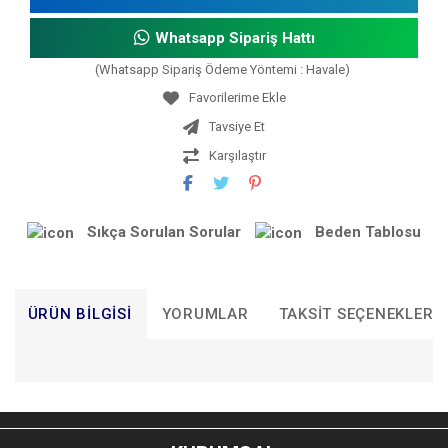
Whatsapp Sipariş Hattı
(Whatsapp Sipariş Ödeme Yöntemi : Havale)
Tavsiye Et
Karşılaştır
Sıkça Sorulan Sorular
Beden Tablosu
ÜRÜN BILGISI
YORUMLAR
TAKSIT SEÇENEKLERI
Bu ürünün fiyat bilgisi, resim, ürün açıklamalarında ve diğer
konularda yetersiz gördüğünüz noktaları öneri formunu
Bu ürüne ilk yorumu siz yapın!