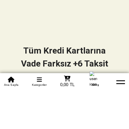
Tüm Kredi Kartlarına
Vade Farksız +6 Taksit
0850 305 09 70
0,00 TL
Beden Tablosu
Ana Sayfa
Kategoriler
Banka Hesapları
Whatsapp
Yardım
Giriş