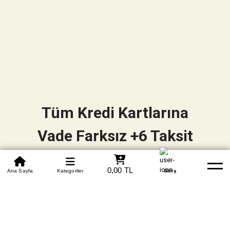
Tüm Kredi Kartlarına
Vade Farksız +6 Taksit
0850 305 09 70
0,00 TL
Beden Tablosu
Ana Sayfa
Kategoriler
Banka Hesapları
Whatsapp
Yardım
Giriş