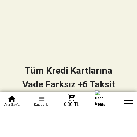
Tüm Kredi Kartlarına
Vade Farksız +6 Taksit
0850 305 09 70
0,00 TL
Beden Tablosu
Ana Sayfa
Kategoriler
Banka Hesapları
Whatsapp
Yardım
Giriş