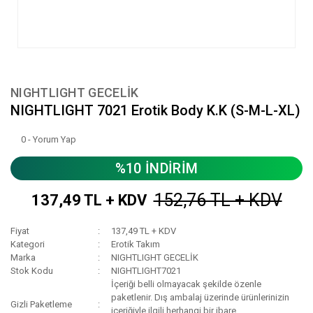
NIGHTLIGHT GECELİK
NIGHTLIGHT 7021 Erotik Body K.K (S-M-L-XL)
0 - Yorum Yap
%10 İNDİRİM
152,76 TL + KDV
137,49 TL + KDV
Fiyat
137,49 TL + KDV
Kategori
Erotik Takım
Marka
NIGHTLIGHT GECELİK
Stok Kodu
NIGHTLIGHT7021
İçeriği belli olmayacak şekilde özenle
paketlenir. Dış ambalaj üzerinde ürünlerinizin
Gizli Paketleme
içeriğiyle ilgili herhangi bir ibare