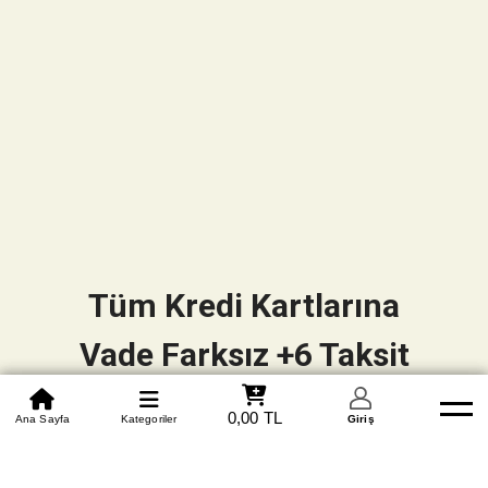
Tüm Kredi Kartlarına
Vade Farksız +6 Taksit
0850 305 09 70
0,00 TL
Beden Tablosu
Ana Sayfa
Kategoriler
Banka Hesapları
Whatsapp
Yardım
Giriş