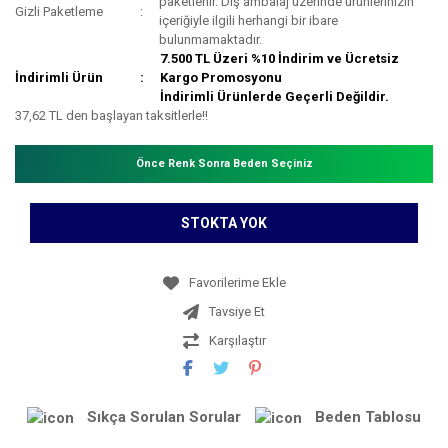
paketlenir. Dış ambalaj üzerinde ürünlerinizin
Gizli Paketleme
içeriğiyle ilgili herhangi bir ibare
bulunmamaktadır.
7.500 TL Üzeri %10 İndirim ve Ücretsiz
İndirimli Ürün
Kargo Promosyonu
İndirimli Ürünlerde Geçerli Değildir.
37,62 TL den başlayan taksitlerle!!
Önce Renk Sonra Beden Seçiniz
STOKTA YOK
Tavsiye Et
Karşılaştır
Sıkça Sorulan Sorular
Beden Tablosu