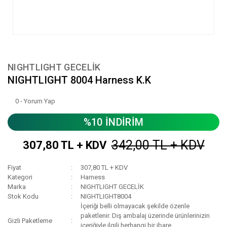
NIGHTLIGHT GECELİK
NIGHTLIGHT 8004 Harness K.K
0 - Yorum Yap
%10 İNDİRİM
342,00 TL + KDV
307,80 TL + KDV
Fiyat
307,80 TL + KDV
Kategori
Harness
Marka
NIGHTLIGHT GECELİK
Stok Kodu
NIGHTLIGHT8004
İçeriği belli olmayacak şekilde özenle
paketlenir. Dış ambalaj üzerinde ürünlerinizin
Gizli Paketleme
içeriğiyle ilgili herhangi bir ibare