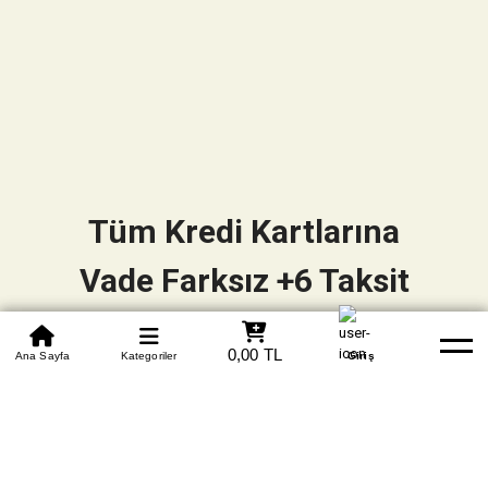
Tüm Kredi Kartlarına
Vade Farksız +6 Taksit
0850 305 09 70
0,00 TL
Beden Tablosu
Ana Sayfa
Kategoriler
Banka Hesapları
Whatsapp
Yardım
Giriş