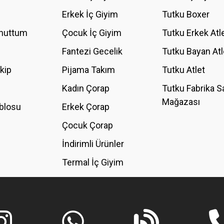
YORUM YAZ
Erkek İç Giyim
Tutku Boxer
Unuttum
Çocuk İç Giyim
Tutku Erkek Atl
Fantezi Gecelik
Tutku Bayan Atl
akip
Pijama Takım
Tutku Atlet
Kadın Çorap
Tutku Fabrika S
Mağazası
blosu
Erkek Çorap
GÖNDER
Çocuk Çorap
İndirimli Ürünler
Termal İç Giyim