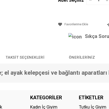
Adet Seçiniz
Sıkça Soru
TAKSIT SEÇENEKLERI
ÖNERILERINIZ
; el ayak kelepçesi ve bağlantı aparatları
da yetersiz gördüğünüz noktaları öneri formunu kullanarak tarafımıza iletebilirs
KATEGORİLER
ETİKETLER
Bu ürüne ilk yorumu siz yapın!
ik
Kadın İç Giyim
Tutku İç Giyim