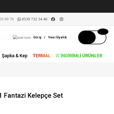
05 09 70
0539 732 34 40
Giriş
/
Yeni Üyelik
Şapka & Kep
TERMAL
İNDIRIMLI ÜRÜNLER
Fantazi Kelepçe Set