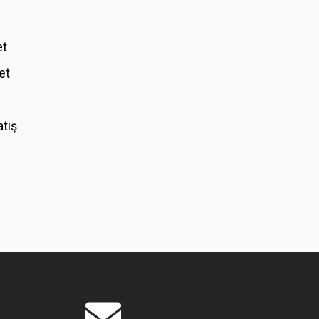
et
et
atış