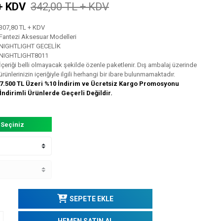
+ KDV
342,00 TL + KDV
307,80 TL + KDV
Fantezi Aksesuar Modelleri
NIGHTLIGHT GECELİK
NIGHTLIGHT8011
İçeriği belli olmayacak şekilde özenle paketlenir. Dış ambalaj üzerinde
ürünlerinizin içeriğiyle ilgili herhangi bir ibare bulunmamaktadır.
7.500 TL Üzeri %10 İndirim ve Ücretsiz Kargo Promosyonu
İndirimli Ürünlerde Geçerli Değildir.
 Seçiniz
SEPETE EKLE
HEMEN SATIN AL