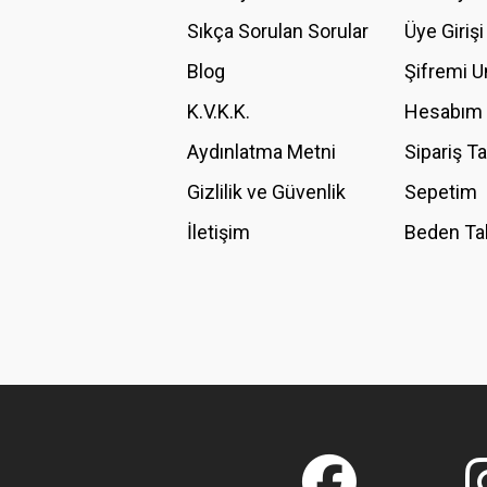
Ürün açıklamasında eksik bilgiler bulunuyor.
Sıkça Sorulan Sorular
Üye Girişi
Ürün bilgilerinde hatalar bulunuyor.
Blog
Şifremi 
Ürün fiyatı diğer sitelerden daha pahalı.
K.V.K.K.
Hesabım
Bu ürüne benzer farklı alternatifler olmalı.
Aydınlatma Metni
Sipariş T
Gizlilik ve Güvenlik
Sepetim
İletişim
Beden Ta