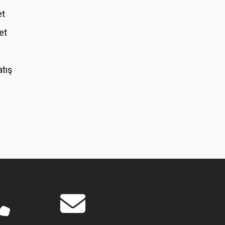
et
et
atış