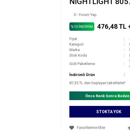
NIGHTLIGHT 8057
0 - Yorum Yap
476,48 TL 
%10 İNDİRİM
Fiyat
Kategori
Marka
Stok Kodu
Gizli Paketleme
İndirimli Ürün
87,35 TL den başlayan taksitlerle!!
Önce Renk Sonra Beden
STOKTA YOK