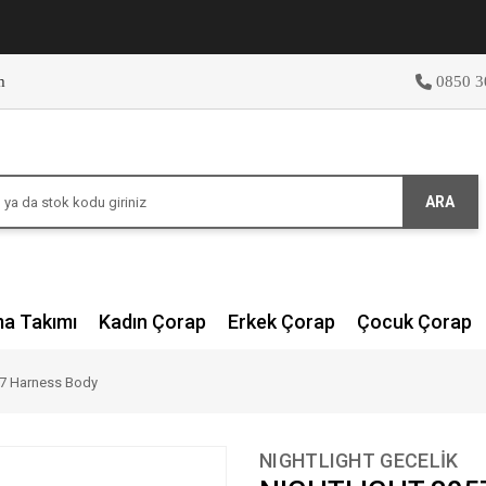
m
0850 3
ARA
ma Takımı
Kadın Çorap
Erkek Çorap
Çocuk Çorap
7 Harness Body
NIGHTLIGHT GECELİK