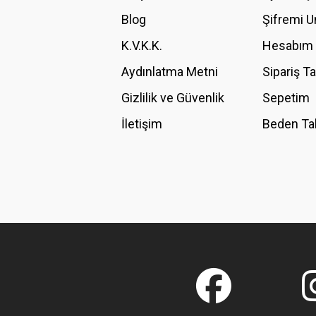
Ürün bilgilerinde hatalar bulunuyor.
Blog
Şifremi 
Ürün fiyatı diğer sitelerden daha pahalı.
K.V.K.K.
Hesabım
Bu ürüne benzer farklı alternatifler olmalı.
Aydınlatma Metni
Sipariş T
Gizlilik ve Güvenlik
Sepetim
İletişim
Beden Ta