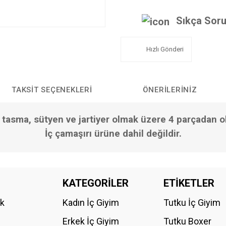
Sıkça Soru
Hızlı Gönderi
TAKSIT SEÇENEKLERI
ÖNERILERINIZ
tasma, sütyen ve jartiyer olmak üzere 4 parçadan o
İç çamaşırı ürüne dahil değildir.
da yetersiz gördüğünüz noktaları öneri formunu kullanarak tarafımıza iletebilirs
KATEGORİLER
ETİKETLER
Bu ürüne ilk yorumu siz yapın!
ik
Kadın İç Giyim
Tutku İç Giyim
YORUM YAZ
Erkek İç Giyim
Tutku Boxer