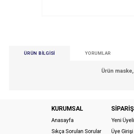
ÜRÜN BILGISI
YORUMLAR
Ürün maske, 
Bu ürünün fiyat bilgisi, resim, ürün açıklamalarında ve diğer konular
Görüş ve önerileriniz için teşekkür ederiz.
KURUMSAL
SİPARİŞ
Anasayfa
Yeni Üyel
Ürün resmi kalitesiz, bozuk veya görüntülenemiyor.
Ürün açıklamasında eksik bilgiler bulunuyor.
Sıkça Sorulan Sorular
Üye Girişi