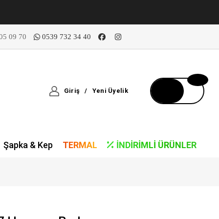
05 09 70
0539 732 34 40
Giriş
/
Yeni Üyelik
Şapka & Kep
TERMAL
İNDIRIMLI ÜRÜNLER