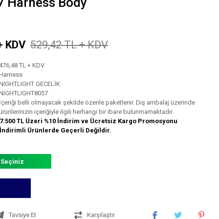
 Harness Body
+ KDV
529,42 TL + KDV
476,48 TL + KDV
Harness
NIGHTLIGHT GECELİK
NIGHTLIGHT8057
İçeriği belli olmayacak şekilde özenle paketlenir. Dış ambalaj üzerinde
ürünlerinizin içeriğiyle ilgili herhangi bir ibare bulunmamaktadır.
7.500 TL Üzeri %10 İndirim ve Ücretsiz Kargo Promosyonu
İndirimli Ürünlerde Geçerli Değildir.
 Seçiniz
Tavsiye Et
Karşılaştır