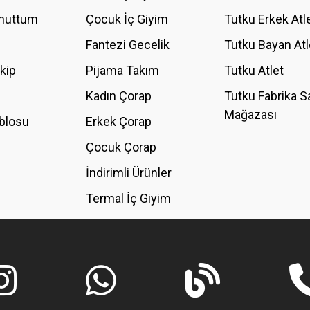
Unuttum
Çocuk İç Giyim
Tutku Erkek Atl
Fantezi Gecelik
Tutku Bayan Atl
akip
Pijama Takım
Tutku Atlet
Kadın Çorap
Tutku Fabrika S
Mağazası
blosu
Erkek Çorap
GÖNDER
Çocuk Çorap
İndirimli Ürünler
Termal İç Giyim