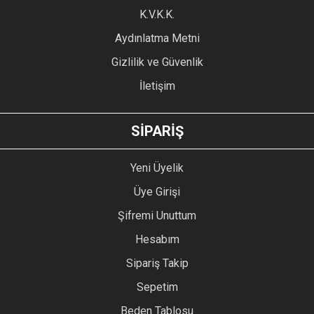
Ürün fiyatı diğer sitelerden daha pahalı.
K.V.K.K.
Bu ürüne benzer farklı alternatifler olmalı.
Aydınlatma Metni
Gizlilik ve Güvenlik
İletişim
GÖNDER
SİPARİŞ
Yeni Üyelik
Üye Girişi
Şifremi Unuttum
Hesabım
Sipariş Takip
Sepetim
Beden Tablosu