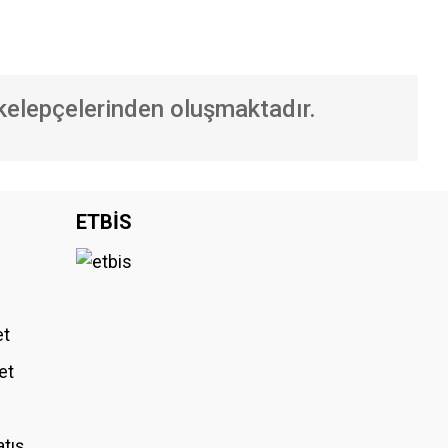
kelepçelerinden oluşmaktadır.
iniz.
ETBİS
et
et
atış