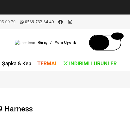
05 09 70
0539 732 34 40
Giriş
/
Yeni Üyelik
Şapka & Kep
TERMAL
İNDIRIMLI ÜRÜNLER
9 Harness