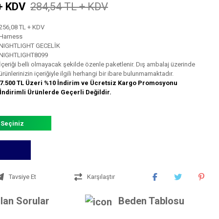
+ KDV
284,54 TL + KDV
256,08 TL + KDV
Harness
NIGHTLIGHT GECELİK
NIGHTLIGHT8099
İçeriği belli olmayacak şekilde özenle paketlenir. Dış ambalaj üzerinde
ürünlerinizin içeriğiyle ilgili herhangi bir ibare bulunmamaktadır.
7.500 TL Üzeri %10 İndirim ve Ücretsiz Kargo Promosyonu
İndirimli Ürünlerde Geçerli Değildir.
 Seçiniz
Tavsiye Et
Karşılaştır
lan Sorular
Beden Tablosu