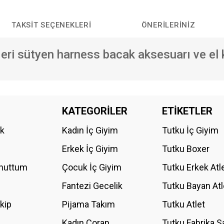
TAKSIT SEÇENEKLERI
ÖNERILERINIZ
deri sütyen harness bacak aksesuarı ve el 
da yetersiz gördüğünüz noktaları öneri formunu kullanarak tarafımıza iletebilirs
KATEGORİLER
ETİKETLER
Bu ürüne ilk yorumu siz yapın!
ik
Kadın İç Giyim
Tutku İç Giyim
YORUM YAZ
Erkek İç Giyim
Tutku Boxer
Unuttum
Çocuk İç Giyim
Tutku Erkek Atl
Fantezi Gecelik
Tutku Bayan Atl
akip
Pijama Takım
Tutku Atlet
Kadın Çorap
Tutku Fabrika S