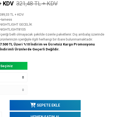
+ KDV
321,48 TL + KDV
289,33 TL + KDV
Harness
NIGHTLIGHT GECELİK
NIGHTLIGHT8105
İçeriği belli olmayacak şekilde özenle paketlenir. Dış ambalaj üzerinde
ürünlerinizin içeriğiyle ilgili herhangi bir ibare bulunmamaktadır.
7.500 TL Üzeri %10 İndirim ve Ücretsiz Kargo Promosyonu
İndirimli Ürünlerde Geçerli Değildir.
 Seçiniz
SEPETE EKLE
HEMEN SATIN AL