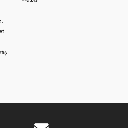
et
et
atış