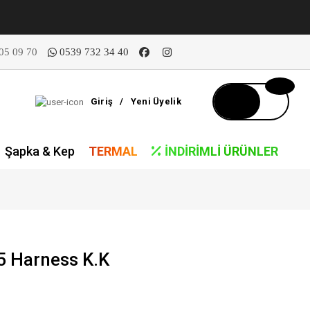
05 09 70
0539 732 34 40
Giriş
/
Yeni Üyelik
Şapka & Kep
TERMAL
İNDIRIMLI ÜRÜNLER
 Harness K.K