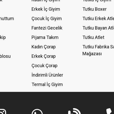
YORUM YAZ
Erkek İç Giyim
Tutku Boxer
Unuttum
Çocuk İç Giyim
Tutku Erkek Atl
Fantezi Gecelik
Tutku Bayan Atl
akip
Pijama Takım
Tutku Atlet
Kadın Çorap
Tutku Fabrika S
Mağazası
blosu
Erkek Çorap
GÖNDER
Çocuk Çorap
İndirimli Ürünler
Termal İç Giyim