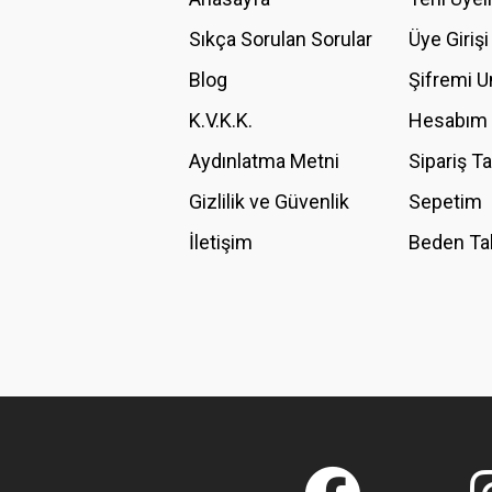
Ürün açıklamasında eksik bilgiler bulunuyor.
Sıkça Sorulan Sorular
Üye Girişi
Ürün bilgilerinde hatalar bulunuyor.
Blog
Şifremi 
Ürün fiyatı diğer sitelerden daha pahalı.
K.V.K.K.
Hesabım
Bu ürüne benzer farklı alternatifler olmalı.
Aydınlatma Metni
Sipariş T
Gizlilik ve Güvenlik
Sepetim
İletişim
Beden Ta