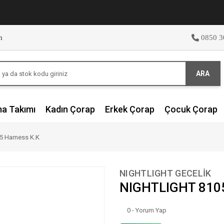
m
0850 3
ARA
ma Takımı
Kadın Çorap
Erkek Çorap
Çocuk Çorap
5 Harness K.K
NIGHTLIGHT GECELİK
NIGHTLIGHT 8105
0 - Yorum Yap