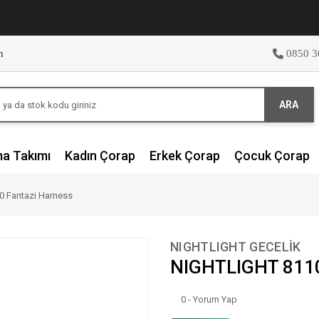
m
0850 3
ARA
ma Takımı
Kadın Çorap
Erkek Çorap
Çocuk Çorap
 Fantazi Harness
NIGHTLIGHT GECELİK
NIGHTLIGHT 8110
0 - Yorum Yap