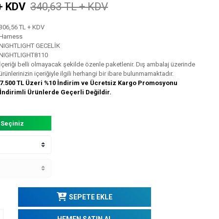
+ KDV
340,63 TL + KDV
306,56 TL + KDV
Harness
NIGHTLIGHT GECELİK
NIGHTLIGHT8110
İçeriği belli olmayacak şekilde özenle paketlenir. Dış ambalaj üzerinde
ürünlerinizin içeriğiyle ilgili herhangi bir ibare bulunmamaktadır.
7.500 TL Üzeri %10 İndirim ve Ücretsiz Kargo Promosyonu
İndirimli Ürünlerde Geçerli Değildir.
 Seçiniz
SEPETE EKLE
HEMEN SATIN AL