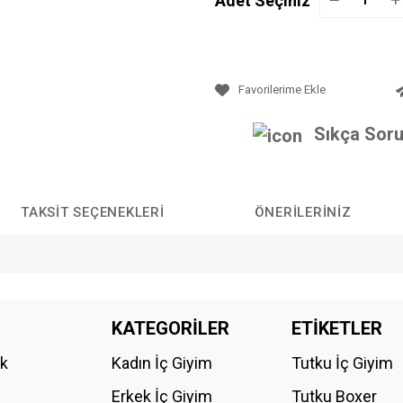
Adet Seçiniz
Sıkça Soru
TAKSIT SEÇENEKLERI
ÖNERILERINIZ
da yetersiz gördüğünüz noktaları öneri formunu kullanarak tarafımıza iletebilirs
KATEGORİLER
ETİKETLER
Bu ürüne ilk yorumu siz yapın!
ik
Kadın İç Giyim
Tutku İç Giyim
YORUM YAZ
Erkek İç Giyim
Tutku Boxer