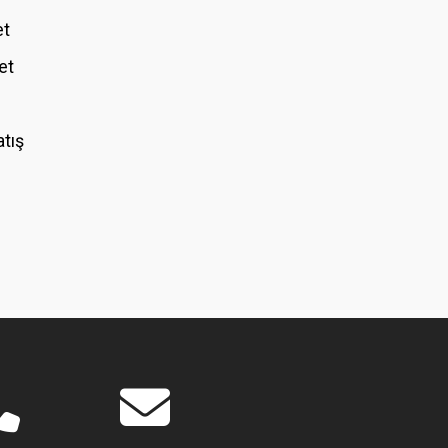
et
et
atış