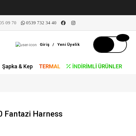
05 09 70
0539 732 34 40
Giriş
/
Yeni Üyelik
Şapka & Kep
TERMAL
İNDIRIMLI ÜRÜNLER
 Fantazi Harness