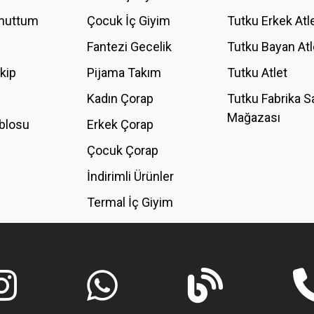
Unuttum
Çocuk İç Giyim
Tutku Erkek Atl
Fantezi Gecelik
Tutku Bayan Atl
akip
Pijama Takım
Tutku Atlet
Kadın Çorap
Tutku Fabrika S
Mağazası
blosu
Erkek Çorap
GÖNDER
Çocuk Çorap
İndirimli Ürünler
Termal İç Giyim