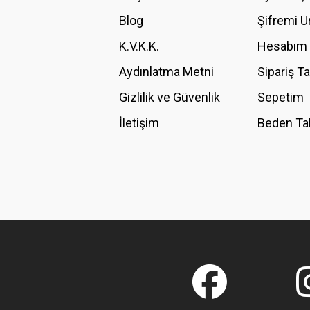
Ürün bilgilerinde hatalar bulunuyor.
Blog
Şifremi 
Ürün fiyatı diğer sitelerden daha pahalı.
K.V.K.K.
Hesabım
Bu ürüne benzer farklı alternatifler olmalı.
Aydınlatma Metni
Sipariş T
Gizlilik ve Güvenlik
Sepetim
İletişim
Beden Ta