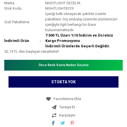
Marka
NIGHTLIGHT GECELİK
Stok Kodu
NIGHTLIGHT8129
İçeriği belli olmayacak şekilde özenle
paketlenir. Dış ambalaj üzerinde ürünlerinizin
Gizli Paketleme
içeriğiyle ilgili herhangi bir ibare
bulunmamaktadır.
7.500 TL Üzeri %10 İndirim ve Ücretsiz
İndirimli Ürün
Kargo Promosyonu
İndirimli Ürünlerde Geçerli Değildir.
52,14 TL den başlayan taksitlerle!!
Önce Renk Sonra Beden Seçiniz
STOKTA YOK
Tavsiye Et
Karşılaştır