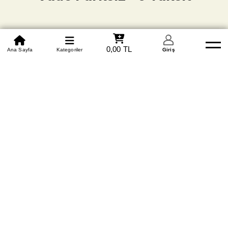
0850 305 09 70
0,00 TL
Beden Tablosu
Ana Sayfa
Kategoriler
Banka Hesapları
Whatsapp
Yardım
Giriş