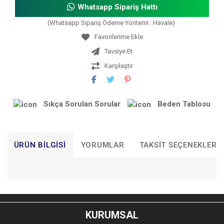
Whatsapp Sipariş Hattı
(Whatsapp Sipariş Ödeme Yöntemi : Havale)
Tavsiye Et
Karşılaştır
Sıkça Sorulan Sorular
Beden Tablosu
ÜRÜN BILGISI
YORUMLAR
TAKSIT SEÇENEKLERI
Bu ürünün fiyat bilgisi, resim, ürün açıklamalarında ve diğer
konularda yetersiz gördüğünüz noktaları öneri formunu
Bu ürüne ilk yorumu siz yapın!
kullanarak tarafımıza iletebilirsiniz.
KURUMSAL
Görüş ve önerileriniz için teşekkür ederiz.