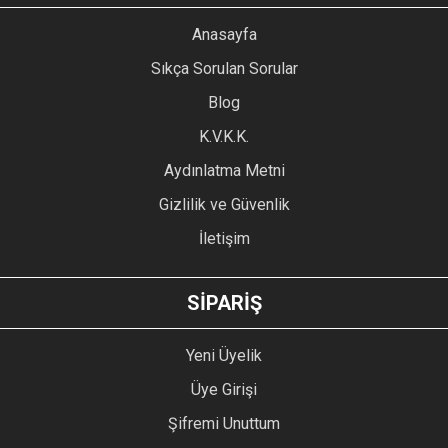
YORUM YAZ
Anasayfa
Ürün resmi kalitesiz, bozuk veya görüntülenemiyor.
Sıkça Sorulan Sorular
Ürün açıklamasında eksik bilgiler bulunuyor.
Blog
Ürün bilgilerinde hatalar bulunuyor.
Ürün fiyatı diğer sitelerden daha pahalı.
K.V.K.K.
Bu ürüne benzer farklı alternatifler olmalı.
Aydınlatma Metni
Gizlilik ve Güvenlik
İletişim
GÖNDER
SİPARİŞ
Yeni Üyelik
Üye Girişi
Şifremi Unuttum