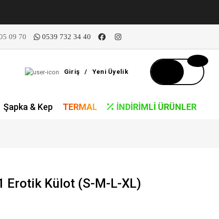
05 09 70
0539 732 34 40
Giriş
/
Yeni Üyelik
Şapka & Kep
TERMAL
İNDIRIMLI ÜRÜNLER
Erotik Külot (S-M-L-XL)