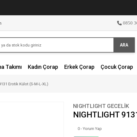
m
0850 3
ARA
ma Takımı
Kadın Çorap
Erkek Çorap
Çocuk Çorap
31 Erotik Külot (S-M-L-XL)
NIGHTLIGHT GECELİK
NIGHTLIGHT 9131 
0 - Yorum Yap