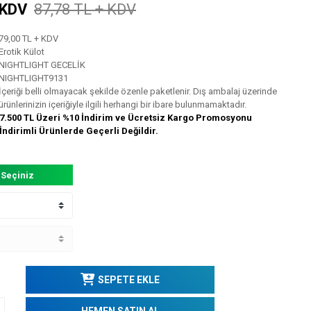
 KDV
87,78 TL + KDV
79,00 TL + KDV
Erotik Külot
NIGHTLIGHT GECELİK
NIGHTLIGHT9131
İçeriği belli olmayacak şekilde özenle paketlenir. Dış ambalaj üzerinde
ürünlerinizin içeriğiyle ilgili herhangi bir ibare bulunmamaktadır.
7.500 TL Üzeri %10 İndirim ve Ücretsiz Kargo Promosyonu
İndirimli Ürünlerde Geçerli Değildir.
 Seçiniz
SEPETE EKLE
HEMEN SATIN AL