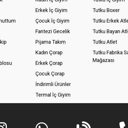
YORUM YAZ
Erkek İç Giyim
Tutku Boxer
Unuttum
Çocuk İç Giyim
Tutku Erkek Atl
Fantezi Gecelik
Tutku Bayan Atl
akip
Pijama Takım
Tutku Atlet
Kadın Çorap
Tutku Fabrika S
Mağazası
blosu
Erkek Çorap
GÖNDER
Çocuk Çorap
İndirimli Ürünler
Termal İç Giyim