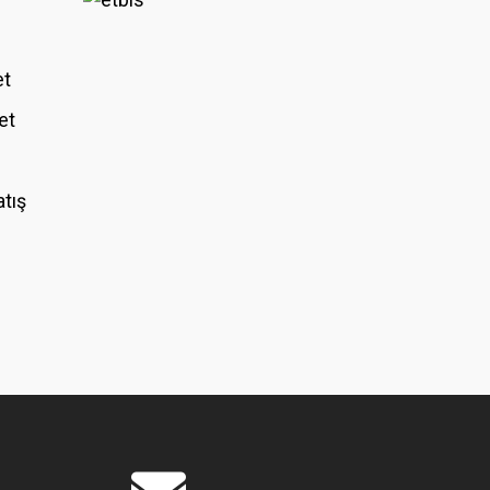
et
et
atış