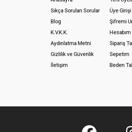
Ürün açıklamasında eksik bilgiler bulunuyor.
Sıkça Sorulan Sorular
Üye Girişi
Ürün bilgilerinde hatalar bulunuyor.
Blog
Şifremi 
Ürün fiyatı diğer sitelerden daha pahalı.
K.V.K.K.
Hesabım
Bu ürüne benzer farklı alternatifler olmalı.
Aydınlatma Metni
Sipariş T
Gizlilik ve Güvenlik
Sepetim
İletişim
Beden Ta