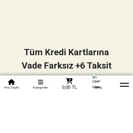
Tüm Kredi Kartlarına
Vade Farksız +6 Taksit
0850 305 09 70
0,00 TL
Beden Tablosu
Ana Sayfa
Kategoriler
Banka Hesapları
Whatsapp
Yardım
Giriş