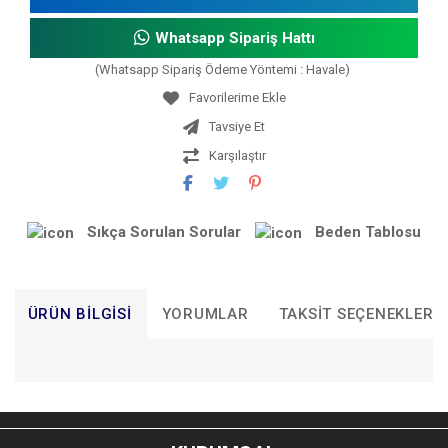
Whatsapp Sipariş Hattı
(Whatsapp Sipariş Ödeme Yöntemi : Havale)
Tavsiye Et
Karşılaştır
Sıkça Sorulan Sorular
Beden Tablosu
ÜRÜN BILGISI
YORUMLAR
TAKSIT SEÇENEKLERI
Bu ürünün fiyat bilgisi, resim, ürün açıklamalarında ve diğer
konularda yetersiz gördüğünüz noktaları öneri formunu
Bu ürüne ilk yorumu siz yapın!