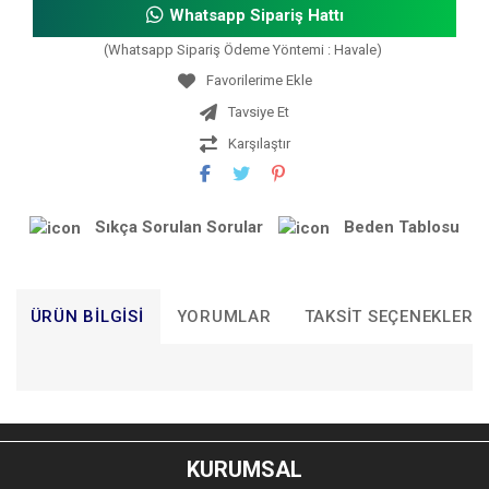
Whatsapp Sipariş Hattı
(Whatsapp Sipariş Ödeme Yöntemi : Havale)
Tavsiye Et
Karşılaştır
Sıkça Sorulan Sorular
Beden Tablosu
ÜRÜN BILGISI
YORUMLAR
TAKSIT SEÇENEKLERI
Bu ürünün fiyat bilgisi, resim, ürün açıklamalarında ve diğer
konularda yetersiz gördüğünüz noktaları öneri formunu
Bu ürüne ilk yorumu siz yapın!
kullanarak tarafımıza iletebilirsiniz.
KURUMSAL
Görüş ve önerileriniz için teşekkür ederiz.