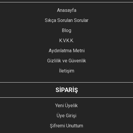
YORUM YAZ
Anasayfa
Ürün resmi kalitesiz, bozuk veya görüntülenemiyor.
Sıkça Sorulan Sorular
Ürün açıklamasında eksik bilgiler bulunuyor.
Blog
Ürün bilgilerinde hatalar bulunuyor.
Ürün fiyatı diğer sitelerden daha pahalı.
K.V.K.K.
Bu ürüne benzer farklı alternatifler olmalı.
Aydınlatma Metni
Gizlilik ve Güvenlik
İletişim
GÖNDER
SİPARİŞ
Yeni Üyelik
Üye Girişi
Şifremi Unuttum