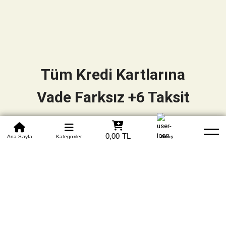
Tüm Kredi Kartlarına
Vade Farksız +6 Taksit
0850 305 09 70
0,00 TL
Beden Tablosu
Ana Sayfa
Kategoriler
Banka Hesapları
Whatsapp
Yardım
Giriş