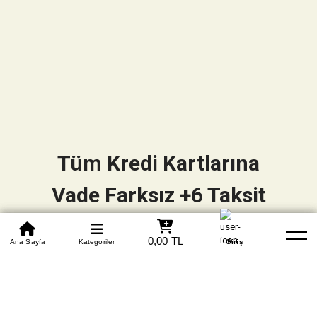
Tüm Kredi Kartlarına
Vade Farksız +6 Taksit
0850 305 09 70
0,00 TL
Beden Tablosu
Ana Sayfa
Kategoriler
Banka Hesapları
Whatsapp
Yardım
Giriş