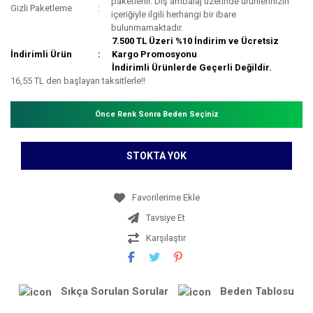
paketlenir. Dış ambalaj üzerinde ürünlerinizin
Gizli Paketleme
içeriğiyle ilgili herhangi bir ibare
bulunmamaktadır.
7.500 TL Üzeri %10 İndirim ve Ücretsiz
İndirimli Ürün
Kargo Promosyonu
İndirimli Ürünlerde Geçerli Değildir.
16,55 TL den başlayan taksitlerle!!
Önce Renk Sonra Beden Seçiniz
STOKTA YOK
Tavsiye Et
Karşılaştır
Sıkça Sorulan Sorular
Beden Tablosu