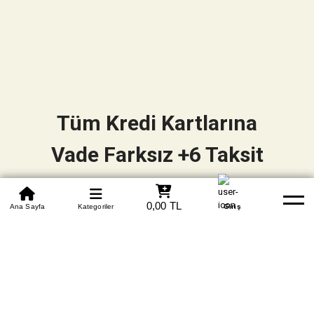
Tüm Kredi Kartlarına
Vade Farksız +6 Taksit
0850 305 09 70
0,00 TL
Beden Tablosu
Ana Sayfa
Kategoriler
Banka Hesapları
Whatsapp
Yardım
Giriş