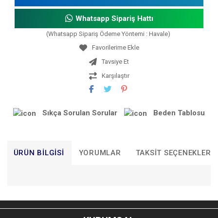
Whatsapp Sipariş Hattı
(Whatsapp Sipariş Ödeme Yöntemi : Havale)
Tavsiye Et
Karşılaştır
Sıkça Sorulan Sorular
Beden Tablosu
ÜRÜN BILGISI
YORUMLAR
TAKSIT SEÇENEKLERI
Bu ürünün fiyat bilgisi, resim, ürün açıklamalarında ve diğer
konularda yetersiz gördüğünüz noktaları öneri formunu
Bu ürüne ilk yorumu siz yapın!