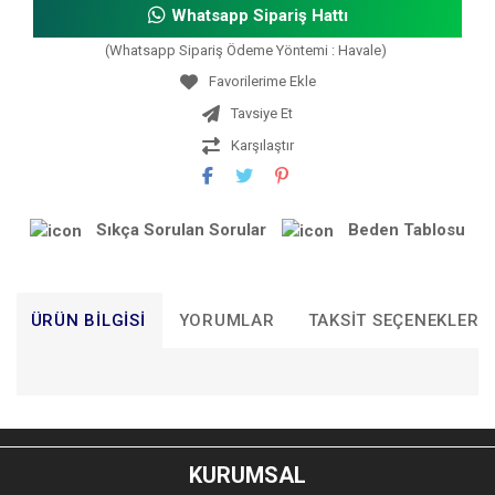
Whatsapp Sipariş Hattı
(Whatsapp Sipariş Ödeme Yöntemi : Havale)
Tavsiye Et
Karşılaştır
Sıkça Sorulan Sorular
Beden Tablosu
ÜRÜN BILGISI
YORUMLAR
TAKSIT SEÇENEKLERI
Bu ürünün fiyat bilgisi, resim, ürün açıklamalarında ve diğer
konularda yetersiz gördüğünüz noktaları öneri formunu
Bu ürüne ilk yorumu siz yapın!
kullanarak tarafımıza iletebilirsiniz.
KURUMSAL
Görüş ve önerileriniz için teşekkür ederiz.