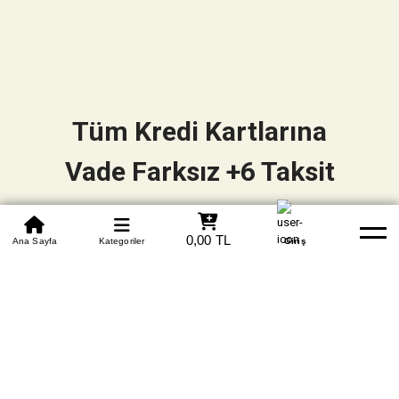
Tüm Kredi Kartlarına
Vade Farksız +6 Taksit
0850 305 09 70
0,00 TL
Beden Tablosu
Ana Sayfa
Kategoriler
Banka Hesapları
Whatsapp
Yardım
Giriş