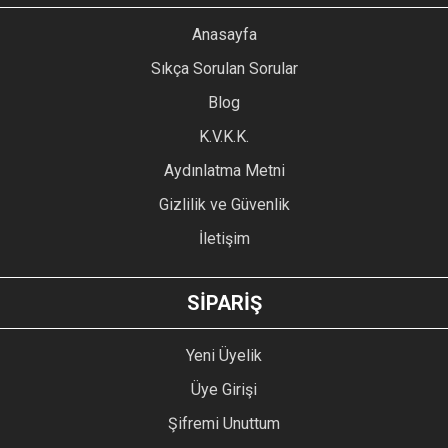
YORUM YAZ
Anasayfa
Ürün resmi kalitesiz, bozuk veya görüntülenemiyor.
Sıkça Sorulan Sorular
Ürün açıklamasında eksik bilgiler bulunuyor.
Blog
Ürün bilgilerinde hatalar bulunuyor.
Ürün fiyatı diğer sitelerden daha pahalı.
K.V.K.K.
Bu ürüne benzer farklı alternatifler olmalı.
Aydınlatma Metni
Gizlilik ve Güvenlik
İletişim
GÖNDER
SİPARİŞ
Yeni Üyelik
Üye Girişi
Şifremi Unuttum