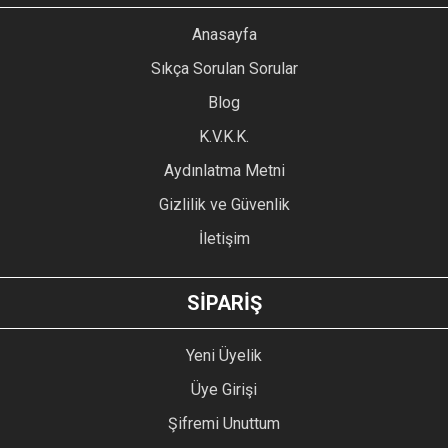
YORUM YAZ
Anasayfa
Ürün resmi kalitesiz, bozuk veya görüntülenemiyor.
Sıkça Sorulan Sorular
Ürün açıklamasında eksik bilgiler bulunuyor.
Blog
Ürün bilgilerinde hatalar bulunuyor.
Ürün fiyatı diğer sitelerden daha pahalı.
K.V.K.K.
Bu ürüne benzer farklı alternatifler olmalı.
Aydınlatma Metni
Gizlilik ve Güvenlik
İletişim
GÖNDER
SİPARİŞ
Yeni Üyelik
Üye Girişi
Şifremi Unuttum