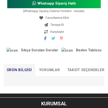
Whatsapp Sipariş Hattı
(Whatsapp Sipariş Ödeme Yöntemi : Havale)
Tavsiye Et
Karşılaştır
Sıkça Sorulan Sorular
Beden Tablosu
ÜRÜN BILGISI
YORUMLAR
TAKSIT SEÇENEKLERI
Bu ürünün fiyat bilgisi, resim, ürün açıklamalarında ve diğer
konularda yetersiz gördüğünüz noktaları öneri formunu
Bu ürüne ilk yorumu siz yapın!
kullanarak tarafımıza iletebilirsiniz.
KURUMSAL
Görüş ve önerileriniz için teşekkür ederiz.