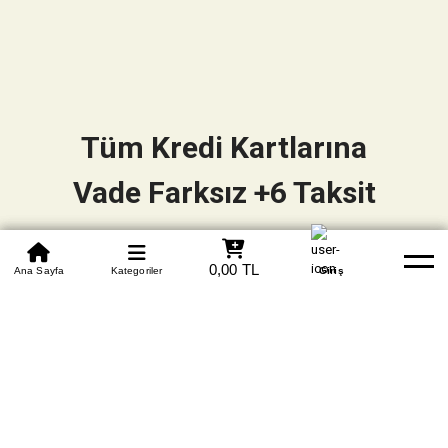
Tüm Kredi Kartlarına
Vade Farksız +6 Taksit
0850 305 09 70
0,00 TL
Beden Tablosu
Ana Sayfa
Kategoriler
Banka Hesapları
Whatsapp
Yardım
Giriş