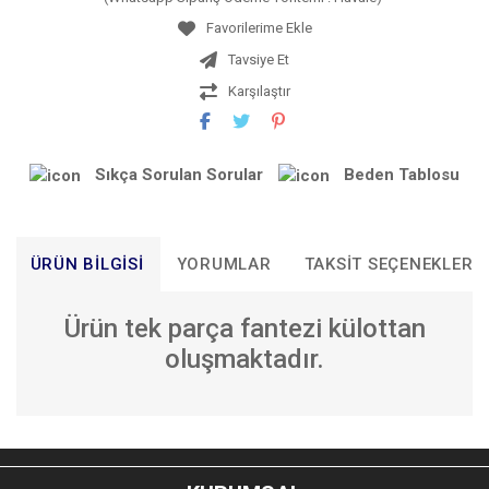
Tavsiye Et
Karşılaştır
Sıkça Sorulan Sorular
Beden Tablosu
ÜRÜN BILGISI
YORUMLAR
TAKSIT SEÇENEKLERI
Ürün tek parça fantezi külottan
oluşmaktadır.
Bu ürünün fiyat bilgisi, resim, ürün açıklamalarında ve diğer
konularda yetersiz gördüğünüz noktaları öneri formunu
Bu ürüne ilk yorumu siz yapın!
kullanarak tarafımıza iletebilirsiniz.