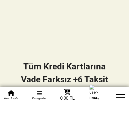
Tüm Kredi Kartlarına
Vade Farksız +6 Taksit
0850 305 09 70
0,00 TL
Beden Tablosu
Ana Sayfa
Kategoriler
Banka Hesapları
Whatsapp
Yardım
Giriş