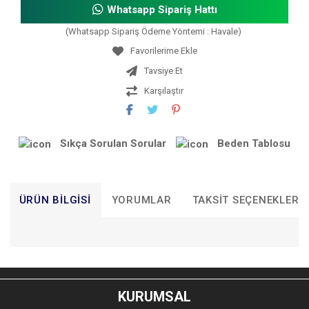
Whatsapp Sipariş Hattı
(Whatsapp Sipariş Ödeme Yöntemi : Havale)
Tavsiye Et
Karşılaştır
Sıkça Sorulan Sorular
Beden Tablosu
ÜRÜN BILGISI
YORUMLAR
TAKSIT SEÇENEKLERI
Bu ürünün fiyat bilgisi, resim, ürün açıklamalarında ve diğer
konularda yetersiz gördüğünüz noktaları öneri formunu
Bu ürüne ilk yorumu siz yapın!
kullanarak tarafımıza iletebilirsiniz.
KURUMSAL
Görüş ve önerileriniz için teşekkür ederiz.