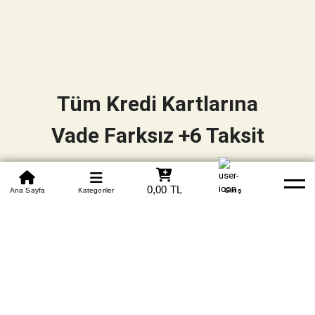
Tüm Kredi Kartlarına
Vade Farksız +6 Taksit
0850 305 09 70
0,00 TL
Beden Tablosu
Ana Sayfa
Kategoriler
Banka Hesapları
Whatsapp
Yardım
Giriş