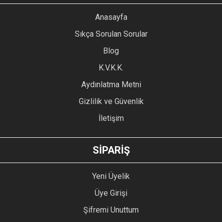
YORUM YAZ
Anasayfa
Ürün resmi kalitesiz, bozuk veya görüntülenemiyor.
Sıkça Sorulan Sorular
Ürün açıklamasında eksik bilgiler bulunuyor.
Blog
Ürün bilgilerinde hatalar bulunuyor.
Ürün fiyatı diğer sitelerden daha pahalı.
K.V.K.K.
Bu ürüne benzer farklı alternatifler olmalı.
Aydınlatma Metni
Gizlilik ve Güvenlik
İletişim
GÖNDER
SİPARİŞ
Yeni Üyelik
Üye Girişi
Şifremi Unuttum