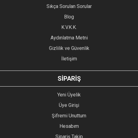
Sıkça Sorulan Sorular
Ürün açıklamasında eksik bilgiler bulunuyor.
Blog
Ürün bilgilerinde hatalar bulunuyor.
Ürün fiyatı diğer sitelerden daha pahalı.
K.V.K.K.
Bu ürüne benzer farklı alternatifler olmalı.
Aydınlatma Metni
Gizlilik ve Güvenlik
İletişim
GÖNDER
SİPARİŞ
Yeni Üyelik
Üye Girişi
Şifremi Unuttum
Hesabım
Sipariş Takip