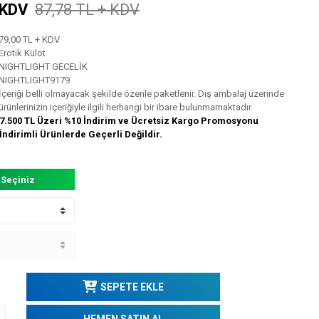
 KDV
87,78 TL + KDV
79,00 TL + KDV
Erotik Külot
NIGHTLIGHT GECELİK
NIGHTLIGHT9179
İçeriği belli olmayacak şekilde özenle paketlenir. Dış ambalaj üzerinde
ürünlerinizin içeriğiyle ilgili herhangi bir ibare bulunmamaktadır.
7.500 TL Üzeri %10 İndirim ve Ücretsiz Kargo Promosyonu
İndirimli Ürünlerde Geçerli Değildir.
 Seçiniz
SEPETE EKLE
HEMEN SATIN AL