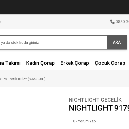
m
0850 3
ARA
ma Takımı
Kadın Çorap
Erkek Çorap
Çocuk Çorap
79 Erotik Külot (S-M-L-XL)
NIGHTLIGHT GECELİK
NIGHTLIGHT 9179 
0 - Yorum Yap