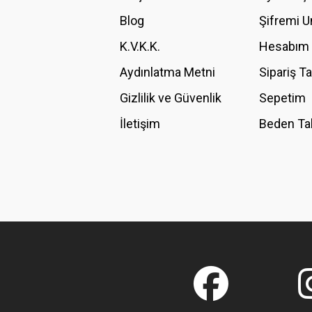
Ürün bilgilerinde hatalar bulunuyor.
Blog
Şifremi 
Ürün fiyatı diğer sitelerden daha pahalı.
K.V.K.K.
Hesabım
Bu ürüne benzer farklı alternatifler olmalı.
Aydınlatma Metni
Sipariş T
Gizlilik ve Güvenlik
Sepetim
İletişim
Beden Ta