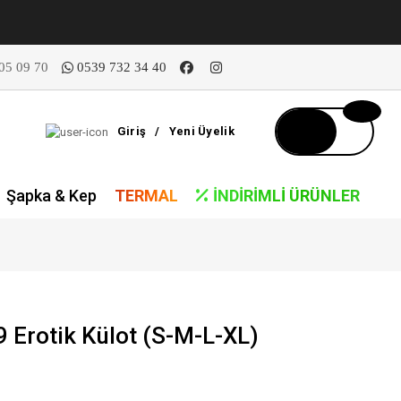
05 09 70
0539 732 34 40
Giriş
/
Yeni Üyelik
Şapka & Kep
TERMAL
İNDIRIMLI ÜRÜNLER
Erotik Külot (S-M-L-XL)