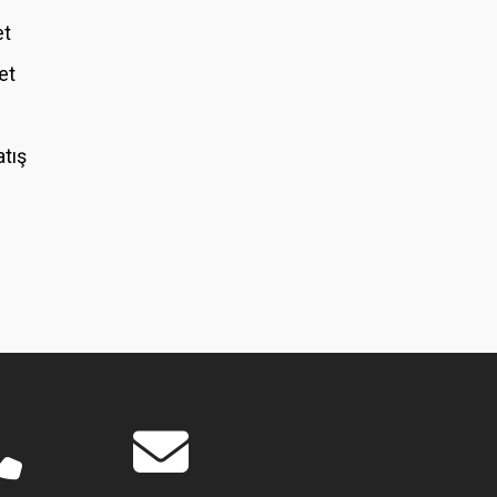
et
et
atış