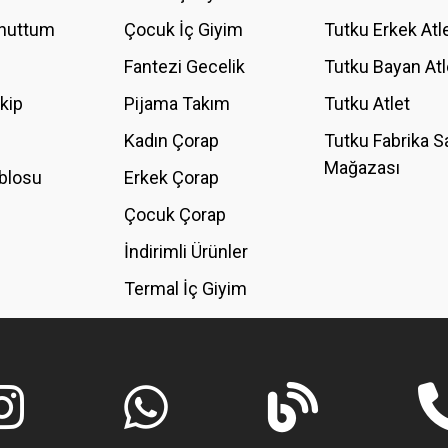
Unuttum
Çocuk İç Giyim
Tutku Erkek Atl
Fantezi Gecelik
Tutku Bayan Atl
akip
Pijama Takım
Tutku Atlet
Kadın Çorap
Tutku Fabrika S
Mağazası
blosu
Erkek Çorap
GÖNDER
Çocuk Çorap
İndirimli Ürünler
Termal İç Giyim