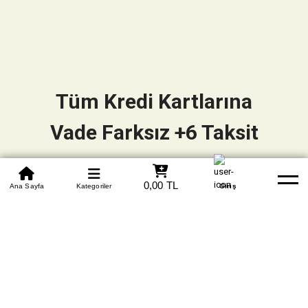
Tüm Kredi Kartlarına
Vade Farksız +6 Taksit
0850 305 09 70
0,00 TL
Beden Tablosu
Ana Sayfa
Kategoriler
Banka Hesapları
Whatsapp
Yardım
Giriş