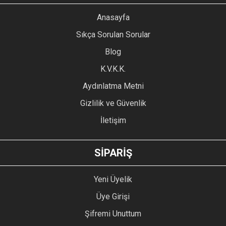
YORUM YAZ
Anasayfa
Ürün resmi kalitesiz, bozuk veya görüntülenemiyor.
Sıkça Sorulan Sorular
Ürün açıklamasında eksik bilgiler bulunuyor.
Blog
Ürün bilgilerinde hatalar bulunuyor.
Ürün fiyatı diğer sitelerden daha pahalı.
K.V.K.K.
Bu ürüne benzer farklı alternatifler olmalı.
Aydınlatma Metni
Gizlilik ve Güvenlik
İletişim
GÖNDER
SİPARİŞ
Yeni Üyelik
Üye Girişi
Şifremi Unuttum