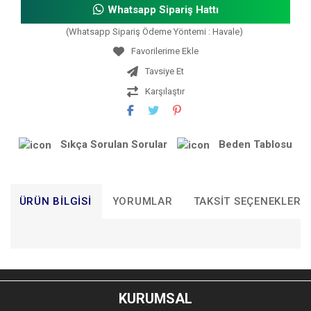
Whatsapp Sipariş Hattı
(Whatsapp Sipariş Ödeme Yöntemi : Havale)
Tavsiye Et
Karşılaştır
Sıkça Sorulan Sorular
Beden Tablosu
ÜRÜN BILGISI
YORUMLAR
TAKSIT SEÇENEKLERI
Bu ürünün fiyat bilgisi, resim, ürün açıklamalarında ve diğer
konularda yetersiz gördüğünüz noktaları öneri formunu
Bu ürüne ilk yorumu siz yapın!
kullanarak tarafımıza iletebilirsiniz.
KURUMSAL
Görüş ve önerileriniz için teşekkür ederiz.