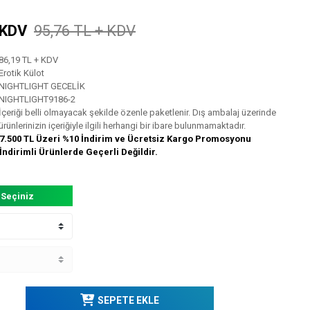
 KDV
95,76 TL + KDV
86,19 TL + KDV
Erotik Külot
NIGHTLIGHT GECELİK
NIGHTLIGHT9186-2
İçeriği belli olmayacak şekilde özenle paketlenir. Dış ambalaj üzerinde
ürünlerinizin içeriğiyle ilgili herhangi bir ibare bulunmamaktadır.
7.500 TL Üzeri %10 İndirim ve Ücretsiz Kargo Promosyonu
İndirimli Ürünlerde Geçerli Değildir.
 Seçiniz
SEPETE EKLE