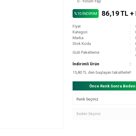
0 - Yorum Yap
86,19 TL +
%10 İNDİRİM
Fiyat
Kategori
Marka
Stok Kodu
Gizli Paketleme
İndirimli Ürün
15,80 TL den başlayan taksitlerle!!
Önce Renk Sonra Beden