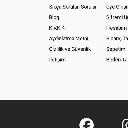
Ürün açıklamasında eksik bilgiler bulunuyor.
Sıkça Sorulan Sorular
Üye Girişi
Ürün bilgilerinde hatalar bulunuyor.
Blog
Şifremi 
Ürün fiyatı diğer sitelerden daha pahalı.
K.V.K.K.
Hesabım
Bu ürüne benzer farklı alternatifler olmalı.
Aydınlatma Metni
Sipariş T
Gizlilik ve Güvenlik
Sepetim
İletişim
Beden Ta