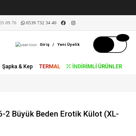
05 09 70
0539 732 34 40
Giriş
/
Yeni Üyelik
Şapka & Kep
TERMAL
İNDIRIMLI ÜRÜNLER
2 Büyük Beden Erotik Külot (XL-