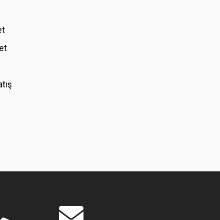
et
et
atış