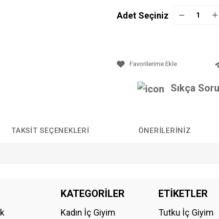
Adet Seçiniz
Sıkça Soru
TAKSIT SEÇENEKLERI
ÖNERILERINIZ
da yetersiz gördüğünüz noktaları öneri formunu kullanarak tarafımıza iletebilirs
KATEGORİLER
ETİKETLER
Bu ürüne ilk yorumu siz yapın!
ik
Kadın İç Giyim
Tutku İç Giyim