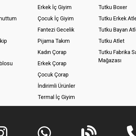
YORUM YAZ
Erkek İç Giyim
Tutku Boxer
Unuttum
Çocuk İç Giyim
Tutku Erkek Atl
Fantezi Gecelik
Tutku Bayan Atl
akip
Pijama Takım
Tutku Atlet
Kadın Çorap
Tutku Fabrika S
Mağazası
blosu
Erkek Çorap
GÖNDER
Çocuk Çorap
İndirimli Ürünler
Termal İç Giyim