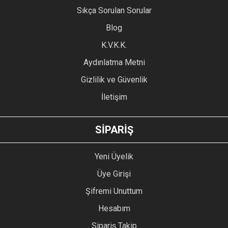
Sıkça Sorulan Sorular
Ürün açıklamasında eksik bilgiler bulunuyor.
Blog
Ürün bilgilerinde hatalar bulunuyor.
Ürün fiyatı diğer sitelerden daha pahalı.
K.V.K.K.
Bu ürüne benzer farklı alternatifler olmalı.
Aydınlatma Metni
Gizlilik ve Güvenlik
İletişim
GÖNDER
SİPARİŞ
Yeni Üyelik
Üye Girişi
Şifremi Unuttum
Hesabım
Sipariş Takip