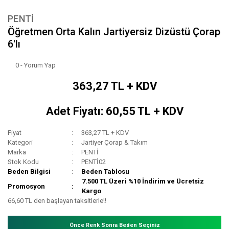
PENTİ
Öğretmen Orta Kalın Jartiyersiz Dizüstü Çorap
6'lı
0 - Yorum Yap
363,27 TL + KDV
Adet Fiyatı: 60,55 TL + KDV
Fiyat
363,27 TL + KDV
Kategori
Jartiyer Çorap & Takım
Marka
PENTİ
Stok Kodu
PENTİ02
Beden Bilgisi
Beden Tablosu
7.500 TL Üzeri %10 İndirim ve Ücretsiz
Promosyon
Kargo
66,60 TL den başlayan taksitlerle!!
Önce Renk Sonra Beden Seçiniz