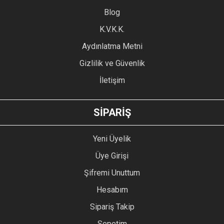
Blog
Ürün bilgilerinde hatalar bulunuyor.
Ürün fiyatı diğer sitelerden daha pahalı.
K.V.K.K.
Bu ürüne benzer farklı alternatifler olmalı.
Aydınlatma Metni
Gizlilik ve Güvenlik
İletişim
GÖNDER
SİPARİŞ
Yeni Üyelik
Üye Girişi
Şifremi Unuttum
Hesabım
Sipariş Takip
Sepetim