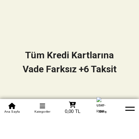
Tüm Kredi Kartlarına
Vade Farksız +6 Taksit
0850 305 09 70
0,00 TL
Beden Tablosu
Ana Sayfa
Kategoriler
Banka Hesapları
Whatsapp
Yardım
Giriş