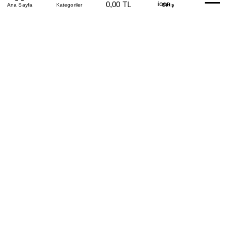
0,00 TL
Beden Tablosu
Ana Sayfa
Kategoriler
Banka Hesapları
Whatsapp
Yardım
Giriş