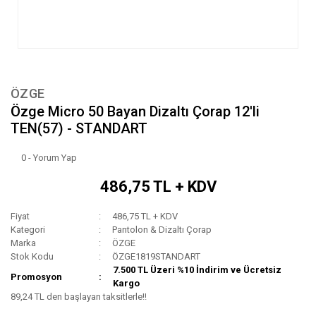
ÖZGE
Özge Micro 50 Bayan Dizaltı Çorap 12'li
TEN(57) - STANDART
0 - Yorum Yap
486,75 TL + KDV
Fiyat
486,75 TL + KDV
Kategori
Pantolon & Dizaltı Çorap
Marka
ÖZGE
Stok Kodu
ÖZGE1819STANDART
7.500 TL Üzeri %10 İndirim ve Ücretsiz
Promosyon
Kargo
89,24 TL den başlayan taksitlerle!!