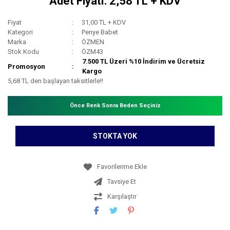
Adet Fiyatı: 2,58 TL + KDV
Fiyat
31,00 TL + KDV
Kategori
Penye Babet
Marka
ÖZMEN
Stok Kodu
ÖZM43
7.500 TL Üzeri %10 İndirim ve Ücretsiz
Promosyon
Kargo
5,68 TL den başlayan taksitlerle!!
Önce Renk Sonra Beden Seçiniz
STOKTA YOK
Tavsiye Et
Karşılaştır