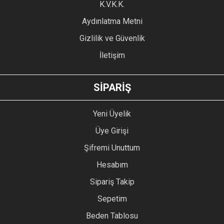
Ürün fiyatı diğer sitelerden daha pahalı.
K.V.K.K.
Bu ürüne benzer farklı alternatifler olmalı.
Aydınlatma Metni
Gizlilik ve Güvenlik
İletişim
GÖNDER
SİPARİŞ
Yeni Üyelik
Üye Girişi
Şifremi Unuttum
Hesabım
Sipariş Takip
Sepetim
Beden Tablosu