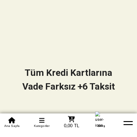
Tüm Kredi Kartlarına
Vade Farksız +6 Taksit
0850 305 09 70
0,00 TL
Beden Tablosu
Ana Sayfa
Kategoriler
Banka Hesapları
Whatsapp
Yardım
Giriş