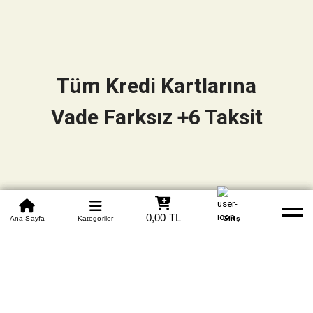
Tüm Kredi Kartlarına
Vade Farksız +6 Taksit
0850 305 09 70
0,00 TL
Beden Tablosu
Ana Sayfa
Kategoriler
Banka Hesapları
Whatsapp
Yardım
Giriş