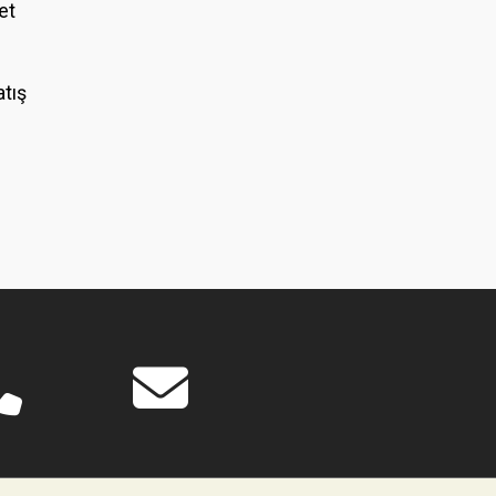
et
atış