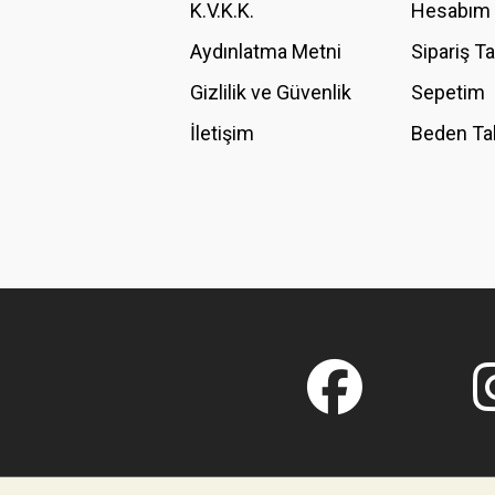
K.V.K.K.
Hesabım
Bu ürüne benzer farklı alternatifler olmalı.
Aydınlatma Metni
Sipariş T
Gizlilik ve Güvenlik
Sepetim
İletişim
Beden Ta