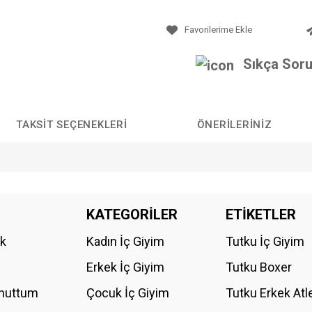
Sıkça Soru
TAKSIT SEÇENEKLERI
ÖNERILERINIZ
da yetersiz gördüğünüz noktaları öneri formunu kullanarak tarafımıza iletebilirs
KATEGORİLER
ETİKETLER
Bu ürüne ilk yorumu siz yapın!
ik
Kadın İç Giyim
Tutku İç Giyim
YORUM YAZ
Erkek İç Giyim
Tutku Boxer
Unuttum
Çocuk İç Giyim
Tutku Erkek Atl