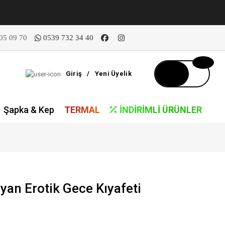
05 09 70
0539 732 34 40
Giriş
/
Yeni Üyelik
Şapka & Kep
TERMAL
İNDIRIMLI ÜRÜNLER
an Erotik Gece Kıyafeti