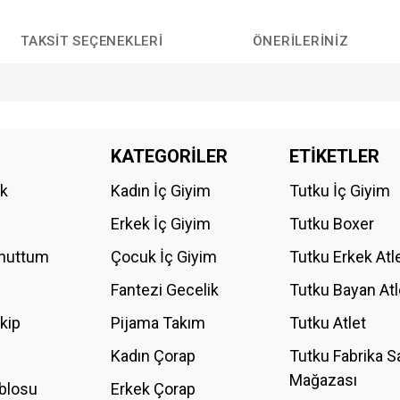
TAKSIT SEÇENEKLERI
ÖNERILERINIZ
da yetersiz gördüğünüz noktaları öneri formunu kullanarak tarafımıza iletebilirs
KATEGORİLER
ETİKETLER
Bu ürüne ilk yorumu siz yapın!
ik
Kadın İç Giyim
Tutku İç Giyim
YORUM YAZ
Erkek İç Giyim
Tutku Boxer
Unuttum
Çocuk İç Giyim
Tutku Erkek Atl
Fantezi Gecelik
Tutku Bayan Atl
akip
Pijama Takım
Tutku Atlet
Kadın Çorap
Tutku Fabrika S
Mağazası
blosu
Erkek Çorap