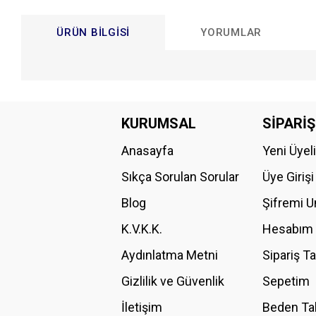
ÜRÜN BILGISI
YORUMLAR
Bu ürünün fiyat bilgisi, resim, ürün açıklamalarında ve diğer konular
Görüş ve önerileriniz için teşekkür ederiz.
KURUMSAL
SİPARİŞ
Anasayfa
Yeni Üyel
Ürün resmi kalitesiz, bozuk veya görüntülenemiyor.
Ürün açıklamasında eksik bilgiler bulunuyor.
Sıkça Sorulan Sorular
Üye Girişi
Ürün bilgilerinde hatalar bulunuyor.
Blog
Şifremi 
Ürün fiyatı diğer sitelerden daha pahalı.
K.V.K.K.
Hesabım
Bu ürüne benzer farklı alternatifler olmalı.
Aydınlatma Metni
Sipariş T
Gizlilik ve Güvenlik
Sepetim
İletişim
Beden Ta