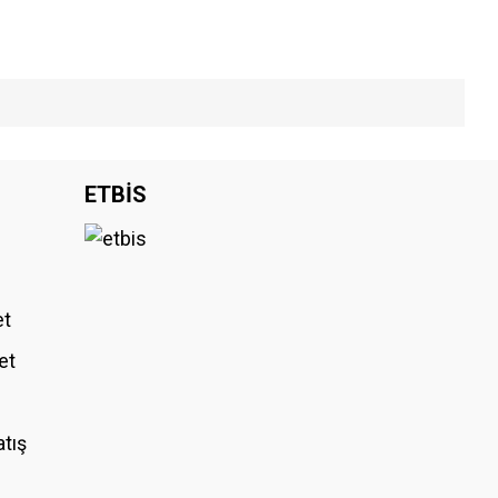
iniz.
ETBİS
et
et
atış