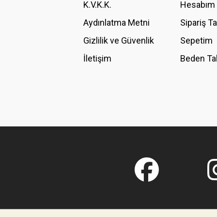
K.V.K.K.
Hesabım
Bu ürüne benzer farklı alternatifler olmalı.
Aydınlatma Metni
Sipariş T
Gizlilik ve Güvenlik
Sepetim
İletişim
Beden Ta