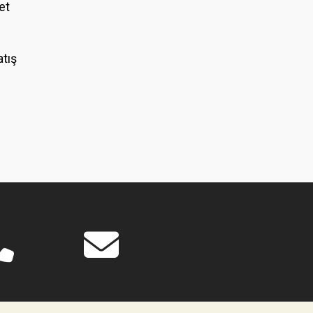
et
atış