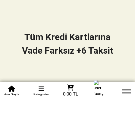
Tüm Kredi Kartlarına
Vade Farksız +6 Taksit
0850 305 09 70
0,00 TL
Beden Tablosu
Ana Sayfa
Kategoriler
Banka Hesapları
Whatsapp
Yardım
Giriş