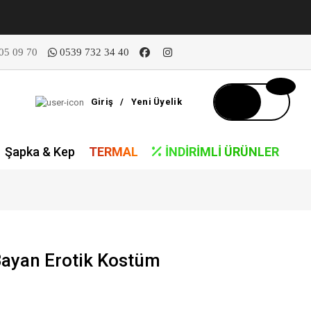
05 09 70
0539 732 34 40
Giriş
/
Yeni Üyelik
Şapka & Kep
TERMAL
İNDIRIMLI ÜRÜNLER
ayan Erotik Kostüm