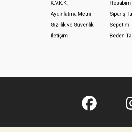
K.V.K.K.
Hesabım
Bu ürüne benzer farklı alternatifler olmalı.
Aydınlatma Metni
Sipariş T
Gizlilik ve Güvenlik
Sepetim
İletişim
Beden Ta