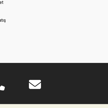
et
atış