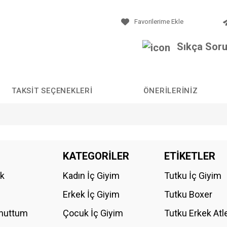
Sıkça Soru
TAKSIT SEÇENEKLERI
ÖNERILERINIZ
da yetersiz gördüğünüz noktaları öneri formunu kullanarak tarafımıza iletebilirs
KATEGORİLER
ETİKETLER
Bu ürüne ilk yorumu siz yapın!
ik
Kadın İç Giyim
Tutku İç Giyim
YORUM YAZ
Erkek İç Giyim
Tutku Boxer
Unuttum
Çocuk İç Giyim
Tutku Erkek Atl