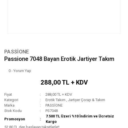
PASSİONE
Passione 7048 Bayan Erotik Jartiyer Takım
0 - Yorum Yap
288,00 TL + KDV
Fiyat
288,00 TL + KDV
Kategori
Erotik Takım
,
Jartiyer Çorap & Takım
Marka
PASSİONE
Stok Kodu
PS7048
7.500 TL Üzeri %10 İndirim ve Ücretsiz
Promosyon
Kargo
52,80 TL den başlayan taksitlerle!!