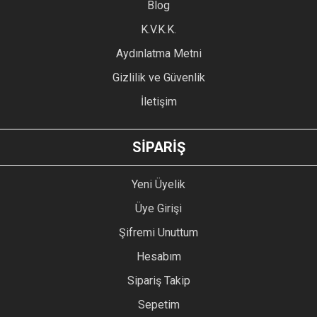
Blog
Ürün bilgilerinde hatalar bulunuyor.
Ürün fiyatı diğer sitelerden daha pahalı.
K.V.K.K.
Bu ürüne benzer farklı alternatifler olmalı.
Aydınlatma Metni
Gizlilik ve Güvenlik
İletişim
GÖNDER
SİPARİŞ
Yeni Üyelik
Üye Girişi
Şifremi Unuttum
Hesabım
Sipariş Takip
Sepetim